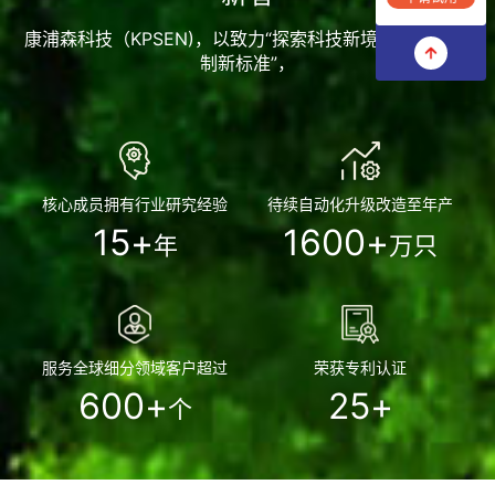
康浦森科技（KPSEN)，以致力“探索科技新境界， 打造定
制新标准”，
核心成员拥有行业研究经验
待续自动化升级改造至年产
15
+
1600
+
年
万只
服务全球细分领域客户超过
荣获专利认证
600
+
25
+
个